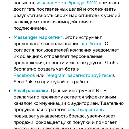
повышать
узнаваемость бренда
.
SMM
помогает
достигать поставленных целей и отслеживать
результативность своих маркетинговых усилий
на каждом этапе взаимодействия с
подписчиками.
Messenger маркетинг
.
Этот инструмент
предполагает использование
чат-ботов
. С
согласия пользователей компания уведомляет
их об акциях, отправляет персональные
предложения, новости и многое другое. Чтобы
бесплатно создать чат-бота в
Facebook
или
Telegram
,
зарегистрируйтесь
в
SendPulse и приступайте к работе.
Email рассылки
.
Данный инструмент BTL-
рекламы по прежнему остается эффективным
каналом коммуникации с аудиторией. Тщательно
продуманная стратегия e
mail маркетинга
повышает узнаваемость бренда, увеличивает
продажи, сокращает цикл покупки и помогает
выстраивать длительные взаимоотношения как в