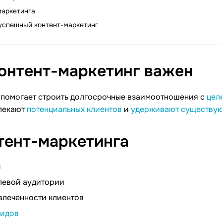
маркетинга
 успешный контент-маркетинг
онтент-маркетинг
важен
 помогает строить долгосрочные взаимоотношения с
цел
лекают
потенциальных клиентов
и
удерживают существу
тент-маркетинга
я
левой аудитории
леченности клиентов
лидов