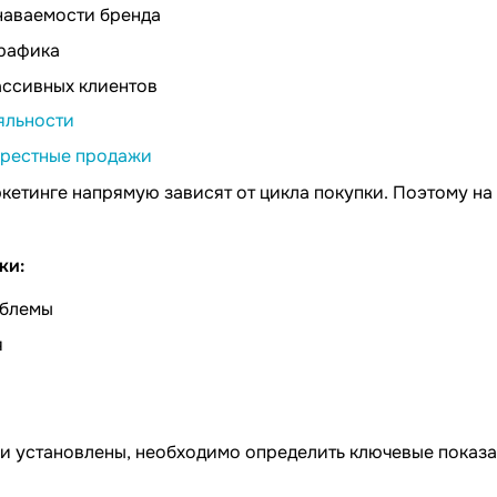
аваемости бренда
рафика
ассивных клиентов
яльности
крестные продажи
кетинге напрямую зависят от цикла покупки. Поэтому на
ки:
облемы
я
ели установлены, необходимо определить ключевые показ