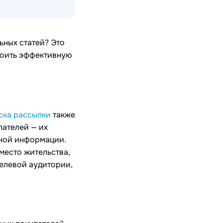
ьных статей? Это
роить эффективную
ска рассылки
также
пателей — их
нной информации.
место жительства,
целевой аудитории,