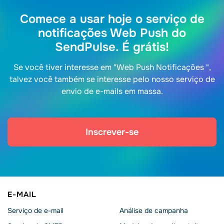
Comece a usar hoje o serviço de
notificações Web Push do
SendPulse. É grátis!
Se você tiver interesse em "Web Push Notificações ",
talvez você também se interesse pelo nosso serviço de
envio de e-mails em massa.
Inscrever-se
E-MAIL
Serviço de e-mail
Análise de campanha