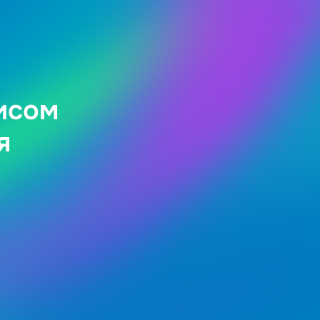
исом
я