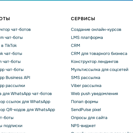
БОТЫ
СЕРВИСЫ
ктор чат-ботов
Создание онлайн-курсов
am чат-боты
LMS платформа
 в TikTok
CRM
k чат-боты
CRM для товарного бизнеса
m чат-боты
Конструктор лендингов
pp чат-боты
Мультиссылка для соцсетей
p Business API
SMS рассылка
pp рассылки
Viber рассылка
 для WhatsApp чат-ботов
Web push уведомления
тор ссылок для WhatsApp
Попап формы
тор QR-кодов для WhatsApp
SendPulse pixel
ат-боты
Опросы для сайта
ы подписки
NPS-виджет