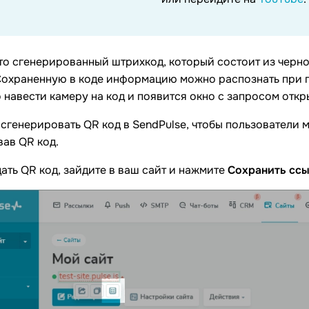
то сгенерированный штрихкод, который состоит из черно
Сохраненную в коде информацию можно распознать при 
 навести камеру на код и появится окно с запросом от
сгенерировать QR код в SendPulse, чтобы пользователи 
ав QR код.
ать QR код, зайдите в ваш сайт и нажмите
Сохранить ссы