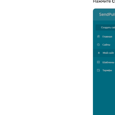
Нажмите
С