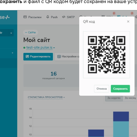
охранить
и файл с QR кодом будет сохранен на ваше уст