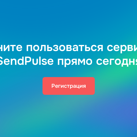
ните пользоваться серв
SendPulse прямо сегодн
Регистрация