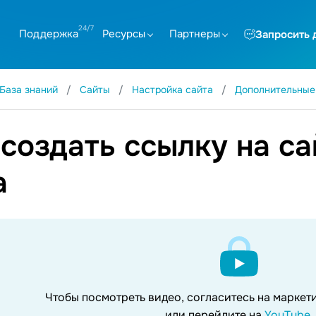
Поддержка
Ресурсы
Партнеры
Запросить 
База знаний
Сайты
Настройка сайта
Дополнительные
 создать ссылку на са
а
Чтобы посмотреть видео, согласитесь на марке
или перейдите на
YouTube
.