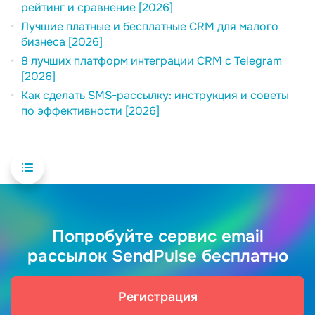
рейтинг и сравнение [2026]
Лучшие платные и бесплатные CRM для малого
бизнеса [2026]
8 лучших платформ интеграции CRM с Telegram
[2026]
Как сделать SMS-рассылку: инструкция и советы
по эффективности [2026]
Попробуйте сервис email
рассылок SendPulse бесплатно
Регистрация