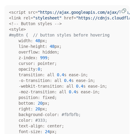
<script src=
"https://ajax.googleapis.com/ajax/libs/j
<link rel=
"stylesheet"
 href=
"https://cdnjs.cloudflar
<!-- Button styles -->

#myBtn {  // button styles before hovering 
    width: 
48
px;

    line-height: 
48
px;

    overflow: hidden;

    z-index: 
999
;

    cursor: pointer;

    opacity:
0
;

    transition: all 
0.4
s ease-in;

    -o-transition: all 
0.4
s ease-in;

    -webkit-transition: all 
0.4
s ease-in;

    -moz-transition: all 
0.4
s ease-in;

    position: fixed;

    bottom: 
20
px;

    right: 
20
px;

    background-color: 
#fbfbfb;
    color: 
#333;
    text-align: center;

    font-size: 
24
px;
