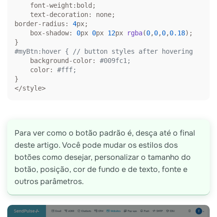
    font-weight:bold;

    text-decoration: none;

border-radius: 
4
px;

    box-shadow: 
0
px 
0
px 
12
px 
rgba
(
0
,
0
,
0
,
0.18
);

#myBtn:hover { // button styles after hovering
    background-color: 
#009fc1; 
    color: 
#fff;
}

</style>
Para ver como o botão padrão é, desça até o final
deste artigo. Você pode mudar os estilos dos
botões como desejar, personalizar o tamanho do
botão, posição, cor de fundo e de texto, fonte e
outros parâmetros.