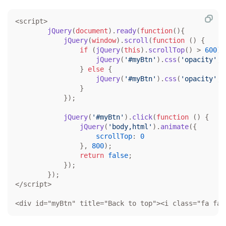
<script>

jQuery
(
document
).
ready
(
function
(
){   

jQuery
(
window
).
scroll
(
function
 (
) {

if
 (
jQuery
(
this
).
scrollTop
() > 
600
) {
jQuery
(
'#myBtn'
).
css
(
'opacity'
, 
                } 
else
 {

jQuery
(
'#myBtn'
).
css
(
'opacity'
, 
                }

            });

jQuery
(
'#myBtn'
).
click
(
function
 (
) {

jQuery
(
'body,html'
).
animate
({

scrollTop
: 
0
                }, 
800
);

return
false
;

            });

        });

</script>

<div id="myBtn" title="Back to top"><i class="fa fa-