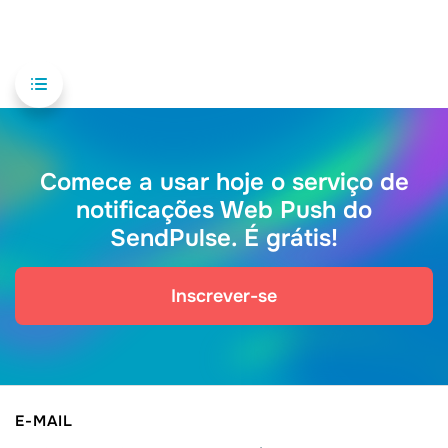
Comece a usar hoje o serviço de
notificações Web Push do
SendPulse. É grátis!
Inscrever-se
E-MAIL